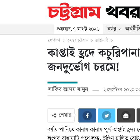
নগর
অর্থনীত
শুক্রবার, ৭ আগস্ট ২০২৬
মূলপাতা
বৃহত্তর চট্টগ্রাম
রাঙামাটি
কাপ্তাই হ্রদে কচুরি
জনদুর্ভোগ চরমে!
সাকিব আলম মামুন
২ সেপ্টেম্বর ২০২৩ ৩
শেয়ার
বর্ষায় পানিতে কানায় কানায় পূর্ণ কাপ্তাই হ্
লংগদু-রাঙামাটি পথে লঞ্চ, ইঞ্জিন চালিত বো