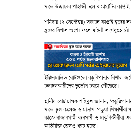
ফলে উজানের পাহাড়ী ঢলে রাঙামাটির কাপ্তাই হ
শনিবার (২ সেপ্টেম্বর) সকালে কাপ্তাই হ্রদের
হ্রদের বিশাল অংশ। ফলে মাইনী-লংগদুতে নৌ 
ইঞ্জিনচালিত বোটগুলো কচুরিপানার বিশাল জটে
চলাচলকারীদের দুর্ভোগ চরমে পৌঁছেছে।
স্থানীয় বোট চালক শহিদুল জানান, ‘কচুরিপানা
ফলে স্কুল কলেজ ও মাদ্রাসা পড়ুয়া শিক্ষার্থী
কাজে বাজারগামী ব্যবসায়ী ও চাকুরিজীবীরা এর
অতিরিক্ত তেলও খরচ হচ্ছে।