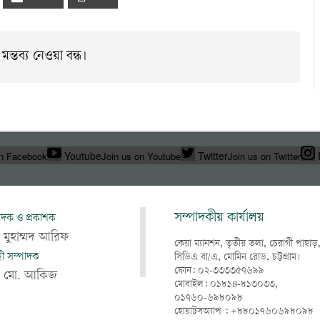
মন্তব্য নেওয়া বন্ধ।
Youtube
Twitter
on Facebook
Join us on Youtube
Join us on Twitter
সম্পাদকীয় কার্যালয়
াদক ও প্রকাশক
 মুহাম্মদ আরিফ
কেয়া ম্যানশন, তৃতীয় তলা, চেরাগী পাহাড়
াহী সম্পাদক
সিডিএ বা/এ, মোমিন রোড, চট্টগ্রাম।
ফোন: ০২-৩৩৩৩৫৭৬৯৯
খ মো. আকিজ
মোবাইল: ০১৮১৪-৮১৩০৩৩,
০১৭৬০-৬৯৮০৯৮
হোয়াটসঅ্যাপ : +৮৮০১৭৬০৬৯৮০৯৮