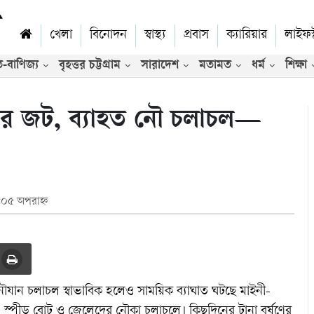
খেলা
বিনোদন
স্বাস্থ্য
প্রবাস
ক্যারিয়ার
লাইফস
ি-বাণিজ্য
বৃহত্তর চট্টগ্রাম
সারাদেশ
মতামত
ধর্ম
শিক্ষা
ভিডিও
পানার জট, ব্যাহত নৌ চলাচল—
:০৫ অপরাহ্ন
রদ। নৌযান চলাচল স্বাভাবিক হলেও সাময়িক ব্যাঘাত ঘটছে মাইনী-
ট, স্পীড বোট ও জেলেদের নৌকা চলাচলে। কিছুদিনের টানা বর্ষণের