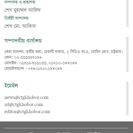
সম্পাদক ও প্রকাশক
শেখ মুহাম্মদ আরিফ
নির্বাহী সম্পাদক
শেখ মো. আকিজ
সম্পাদকীয় কার্যালয়
কেয়া ম্যানশন, তৃতীয় তলা, চেরাগী পাহাড়, ৬ সিডিএ বা/এ, মোমিন রোড, চট্টগ্রাম।
ফোন: ০২-৩৩৩৩৫৭৬৯৯
মোবাইল: ০১৮১৪-৮১৩০৩৩, ০১৭৬০-৬৯৮০৯৮
হোয়াটসঅ্যাপ : +৮৮০১৭৬০৬৯৮০৯৮
ইমেইল
news@ctgkhobor.com
ad@ctgkhobor.com
editor@ctgkhobor.com