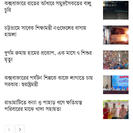
কক্সবাজারে রাতের আঁধারে সমুদ্রসৈকতের বালু
চুরি
চট্টগ্রামে সাবেক শিক্ষামন্ত্রী নওফেলের বাসায়
হামলা
দুর্গম রুমায় হামের প্রকোপ, এক মাসে ৭ শিশুর
মৃত্যু
কক্সবাজারের পর্যটন শিল্পকে কাজে লাগাতে চায়
সরকার: স্বরাষ্ট্রমন্ত্রী
রাঙামাটিতে বন্যা ও পাহাড় ধসে ক্ষতিগ্রস্ত
পরিবারের মাঝে খাদ্য সহায়তা