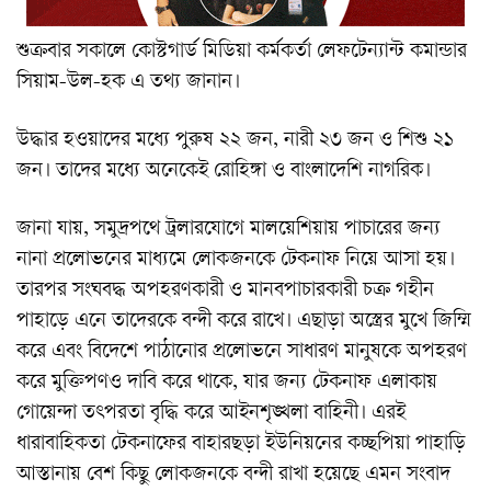
শুক্রবার সকালে কোস্টগার্ড মিডিয়া কর্মকর্তা লেফটেন্যান্ট কমান্ডার
সিয়াম-উল-হক এ তথ্য জানান।
উদ্ধার হওয়াদের মধ্যে পুরুষ ২২ জন, নারী ২৩ জন ও শিশু ২১
জন। তাদের মধ্যে অনেকেই রোহিঙ্গা ও বাংলাদেশি নাগরিক।
জানা যায়, সমুদ্রপথে ট্রলারযোগে মালয়েশিয়ায় পাচারের জন্য
নানা প্রলোভনের মাধ্যমে লোকজনকে টেকনাফ নিয়ে আসা হয়।
তারপর সংঘবদ্ধ অপহরণকারী ও মানবপাচারকারী চক্র গহীন
পাহাড়ে এনে তাদেরকে বন্দী করে রাখে। এছাড়া অস্ত্রের মুখে জিম্মি
করে এবং বিদেশে পাঠানোর প্রলোভনে সাধারণ মানুষকে অপহরণ
করে মুক্তিপণও দাবি করে থাকে, যার জন্য টেকনাফ এলাকায়
গোয়েন্দা তৎপরতা বৃদ্ধি করে আইনশৃঙ্খলা বাহিনী। এরই
ধারাবাহিকতা টেকনাফের বাহারছড়া ইউনিয়নের কচ্ছপিয়া পাহাড়ি
আস্তানায় বেশ কিছু লোকজনকে বন্দী রাখা হয়েছে এমন সংবাদ