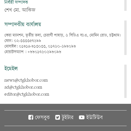
নির্বাহী সম্পাদক
শেখ মো. আকিজ
সম্পাদকীয় কার্যালয়
কেয়া ম্যানশন, তৃতীয় তলা, চেরাগী পাহাড়, ৬ সিডিএ বা/এ, মোমিন রোড, চট্টগ্রাম।
ফোন: ০২-৩৩৩৩৫৭৬৯৯
মোবাইল: ০১৮১৪-৮১৩০৩৩, ০১৭৬০-৬৯৮০৯৮
হোয়াটসঅ্যাপ : +৮৮০১৭৬০৬৯৮০৯৮
ইমেইল
news@ctgkhobor.com
ad@ctgkhobor.com
editor@ctgkhobor.com
ফেসবুক
টুইটার
ইউটিউব