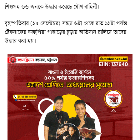
শিশুসহ ৬৬ জনকে উদ্ধার করেছে যৌথ বাহিনী।
বৃহস্পতিবার (১৮ সেপ্টেম্বর) সন্ধ্যা ৬টা থেকে রাত ১১টা পর্যন্ত
টেকনাফের কচ্ছপিয়া পাহাড়ের চূড়ায় অভিযান চালিয়ে তাদের
উদ্ধার করা হয়।