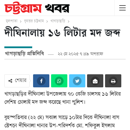
মূলপাতা
বৃহত্তর চট্টগ্রাম
খাগড়াছড়ি
দীঘিনালায় ১৬ লিটার মদ জব্দ
খাগড়াছড়ি প্রতিনিধি
২২ মে ২০২৫ ৭:৪৯ অপরাহ্ন
শেয়ার
খাগড়াছড়ির দীঘিনালা উপজেলায় ৭০ কেজি চালসহ ১৬ লিটার
দেশিয় চোলাই মদ জব্দ করেছে থানা পুলিশ।
বৃহস্পতিবার (২২ মে) সকাল সাড়ে ১০টার দিকে দীঘিনালা বাস
স্টেশনে দীঘিনালা থানার উপ-পরিদর্শক মো. শফিকুল ইসলাম