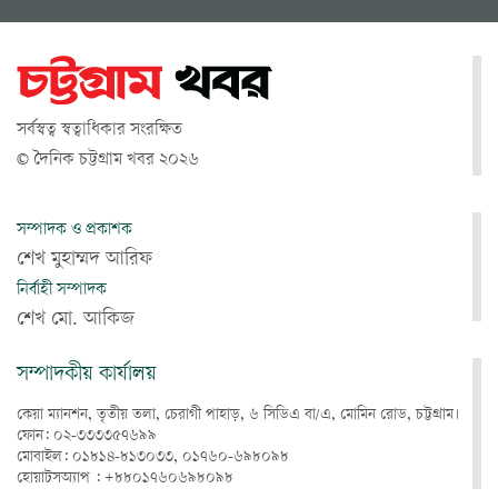
সর্বস্বত্ব স্বত্বাধিকার সংরক্ষিত
© দৈনিক চট্টগ্রাম খবর ২০২৬
সম্পাদক ও প্রকাশক
শেখ মুহাম্মদ আরিফ
নির্বাহী সম্পাদক
শেখ মো. আকিজ
সম্পাদকীয় কার্যালয়
কেয়া ম্যানশন, তৃতীয় তলা, চেরাগী পাহাড়, ৬ সিডিএ বা/এ, মোমিন রোড, চট্টগ্রাম।
ফোন: ০২-৩৩৩৩৫৭৬৯৯
মোবাইল: ০১৮১৪-৮১৩০৩৩, ০১৭৬০-৬৯৮০৯৮
হোয়াটসঅ্যাপ : +৮৮০১৭৬০৬৯৮০৯৮