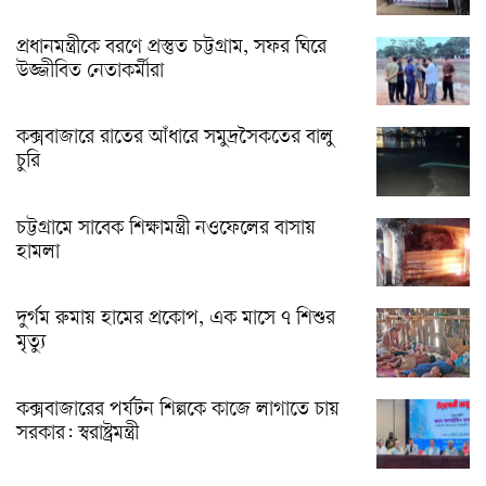
প্রধানমন্ত্রীকে বরণে প্রস্তুত চট্টগ্রাম, সফর ঘিরে
উজ্জীবিত নেতাকর্মীরা
কক্সবাজারে রাতের আঁধারে সমুদ্রসৈকতের বালু
চুরি
চট্টগ্রামে সাবেক শিক্ষামন্ত্রী নওফেলের বাসায়
হামলা
দুর্গম রুমায় হামের প্রকোপ, এক মাসে ৭ শিশুর
মৃত্যু
কক্সবাজারের পর্যটন শিল্পকে কাজে লাগাতে চায়
সরকার: স্বরাষ্ট্রমন্ত্রী