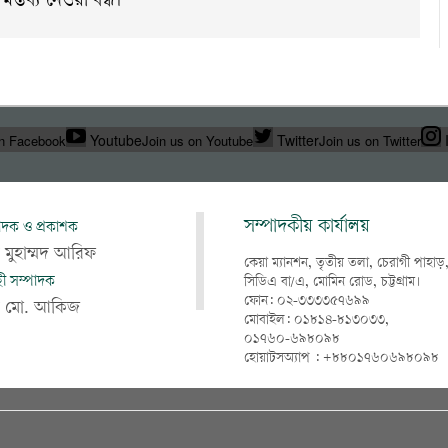
মন্তব্য নেওয়া বন্ধ।
Youtube
Twitter
on Facebook
Join us on Youtube
Join us on Twitter
সম্পাদকীয় কার্যালয়
াদক ও প্রকাশক
 মুহাম্মদ আরিফ
কেয়া ম্যানশন, তৃতীয় তলা, চেরাগী পাহাড়
াহী সম্পাদক
সিডিএ বা/এ, মোমিন রোড, চট্টগ্রাম।
ফোন: ০২-৩৩৩৩৫৭৬৯৯
খ মো. আকিজ
মোবাইল: ০১৮১৪-৮১৩০৩৩,
০১৭৬০-৬৯৮০৯৮
হোয়াটসঅ্যাপ : +৮৮০১৭৬০৬৯৮০৯৮