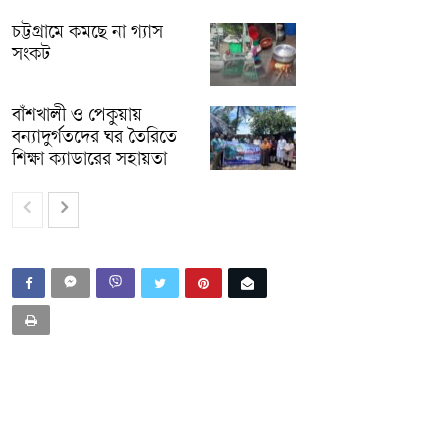
চট্টগ্রামে কমছে না গ্যাস
সংকট
বাঁশখালী ও পেকুয়ায়
বন্যাদুর্গতদের ঘর তৈরিতে
শিক্ষা ক্যাডারের সহায়তা