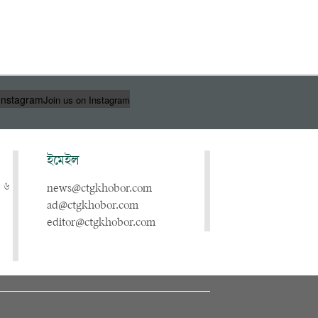
Instagram
Join us on Instagram
ইমেইল
, ৬
news@ctgkhobor.com
ad@ctgkhobor.com
editor@ctgkhobor.com