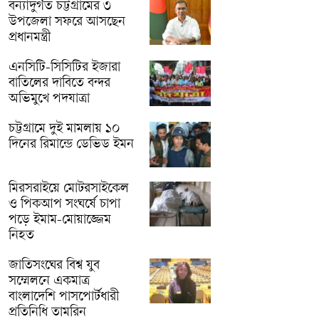
বন্যাদুর্গত চট্টগ্রামের ৩
উপজেলা সফরে আসছেন
প্রধানমন্ত্রী
এনসিটি-সিসিটির ইজারা
বাতিলের দাবিতে বন্দর
অভিমুখে পদযাত্রা
চট্টগ্রামে দুই মামলায় ১০
দিনের রিমান্ডে ডেভিড ইমন
মিরসরাইয়ে মোটরসাইকেল
ও পিকআপ সংঘর্ষে চাপা
পড়ে ইমাম-মোয়াজ্জেম
নিহত
জাতিসংঘের বিশ্ব যুব
সম্মেলনে একমাত্র
বাংলাদেশি পাসপোর্টধারী
প্রতিনিধি তামরিন