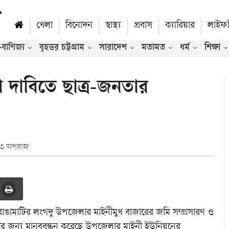
খেলা
বিনোদন
স্বাস্থ্য
প্রবাস
ক্যারিয়ার
লাইফস
-বাণিজ্য
বৃহত্তর চট্টগ্রাম
সারাদেশ
মতামত
ধর্ম
শিক্ষা
ভিডিও
ে দাবিতে ছাত্র-জনতার
৩ অপরাহ্ন
 রাঙামাটির লংগদু উপজেলার মাইনীমুখ বাজারের জমি সম্প্রসারণ ও
াটের জন্য মানববন্ধন করেছে উপজেলার মাইনী ইউনিয়নের