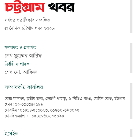
সর্বস্বত্ব স্বত্বাধিকার সংরক্ষিত
© দৈনিক চট্টগ্রাম খবর ২০২৬
সম্পাদক ও প্রকাশক
শেখ মুহাম্মদ আরিফ
নির্বাহী সম্পাদক
শেখ মো. আকিজ
সম্পাদকীয় কার্যালয়
কেয়া ম্যানশন, তৃতীয় তলা, চেরাগী পাহাড়, ৬ সিডিএ বা/এ, মোমিন রোড, চট্টগ্রাম।
ফোন: ০২-৩৩৩৩৫৭৬৯৯
মোবাইল: ০১৮১৪-৮১৩০৩৩, ০১৭৬০-৬৯৮০৯৮
হোয়াটসঅ্যাপ : +৮৮০১৭৬০৬৯৮০৯৮
ইমেইল