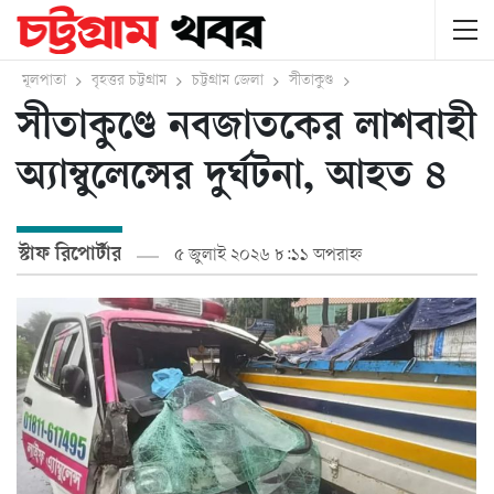
মূলপাতা
বৃহত্তর চট্টগ্রাম
চট্টগ্রাম জেলা
সীতাকুণ্ড
সীতাকুণ্ডে নবজাতকের লাশবাহী
অ্যাম্বুলেন্সের দুর্ঘটনা, আহত ৪
স্টাফ রিপোর্টার
৫ জুলাই ২০২৬ ৮:১১ অপরাহ্ন