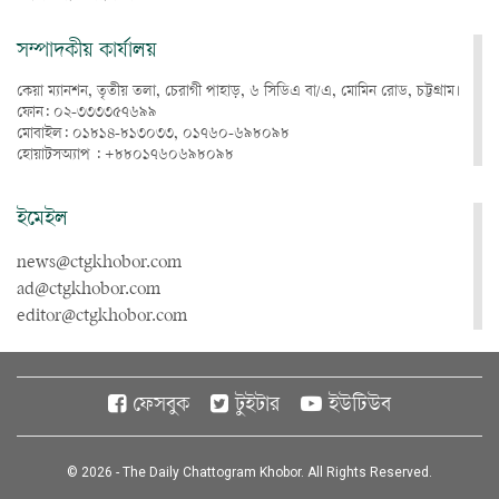
সম্পাদকীয় কার্যালয়
কেয়া ম্যানশন, তৃতীয় তলা, চেরাগী পাহাড়, ৬ সিডিএ বা/এ, মোমিন রোড, চট্টগ্রাম।
ফোন: ০২-৩৩৩৩৫৭৬৯৯
মোবাইল: ০১৮১৪-৮১৩০৩৩, ০১৭৬০-৬৯৮০৯৮
হোয়াটসঅ্যাপ : +৮৮০১৭৬০৬৯৮০৯৮
ইমেইল
news@ctgkhobor.com
ad@ctgkhobor.com
editor@ctgkhobor.com
ফেসবুক
টুইটার
ইউটিউব
© 2026 - The Daily Chattogram Khobor. All Rights Reserved.