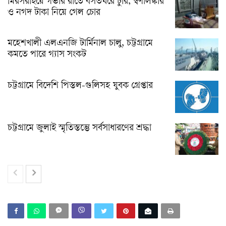
মিরসরাইয়ে গভীর রাতে বসতঘরে চুরি, স্বর্ণালঙ্কার
ও নগদ টাকা নিয়ে গেল চোর
মহেশখালী এলএনজি টার্মিনাল চালু, চট্টগ্রামে
কমতে পারে গ্যাস সংকট
চট্টগ্রামে বিদেশি পিস্তল-গুলিসহ যুবক গ্রেপ্তার
চট্টগ্রামে জুলাই স্মৃতিস্তম্ভে সর্বসাধারণের শ্রদ্ধা