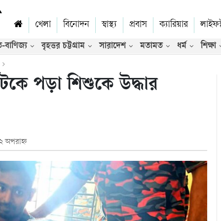
খেলা
বিনোদন
স্বাস্থ্য
প্রবাস
ক্যারিয়ার
লাইফস
ি-বাণিজ্য
বৃহত্তর চট্টগ্রাম
সারাদেশ
মতামত
ধর্ম
শিক্ষা
ভিডিও
টকে পড়া শিশুকে উদ্ধার
২ অপরাহ্ন