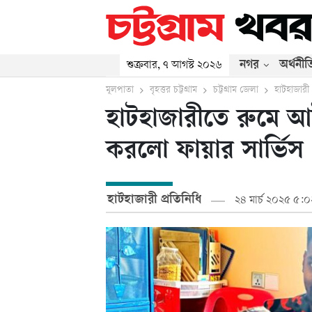
নগর
অর্থনীত
শুক্রবার, ৭ আগস্ট ২০২৬
মূলপাতা
বৃহত্তর চট্টগ্রাম
চট্টগ্রাম জেলা
হাটহাজারী
হাটহাজারীতে রুমে আ
করলো ফায়ার সার্ভিস
হাটহাজারী প্রতিনিধি
২৪ মার্চ ২০২৫ ৫:০