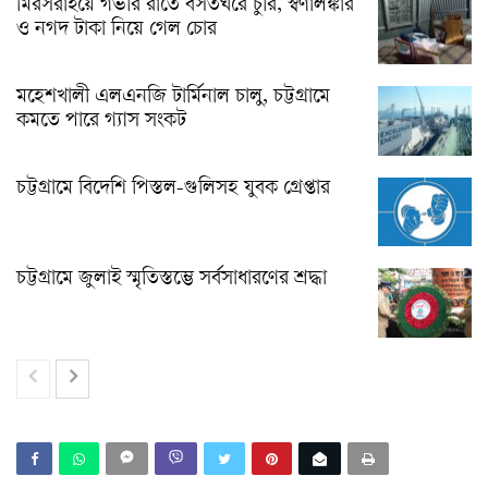
মিরসরাইয়ে গভীর রাতে বসতঘরে চুরি, স্বর্ণালঙ্কার
ও নগদ টাকা নিয়ে গেল চোর
মহেশখালী এলএনজি টার্মিনাল চালু, চট্টগ্রামে
কমতে পারে গ্যাস সংকট
চট্টগ্রামে বিদেশি পিস্তল-গুলিসহ যুবক গ্রেপ্তার
চট্টগ্রামে জুলাই স্মৃতিস্তম্ভে সর্বসাধারণের শ্রদ্ধা