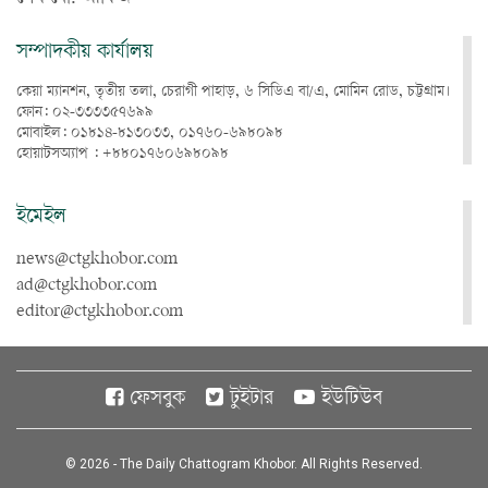
সম্পাদকীয় কার্যালয়
কেয়া ম্যানশন, তৃতীয় তলা, চেরাগী পাহাড়, ৬ সিডিএ বা/এ, মোমিন রোড, চট্টগ্রাম।
ফোন: ০২-৩৩৩৩৫৭৬৯৯
মোবাইল: ০১৮১৪-৮১৩০৩৩, ০১৭৬০-৬৯৮০৯৮
হোয়াটসঅ্যাপ : +৮৮০১৭৬০৬৯৮০৯৮
ইমেইল
news@ctgkhobor.com
ad@ctgkhobor.com
editor@ctgkhobor.com
ফেসবুক
টুইটার
ইউটিউব
© 2026 - The Daily Chattogram Khobor. All Rights Reserved.