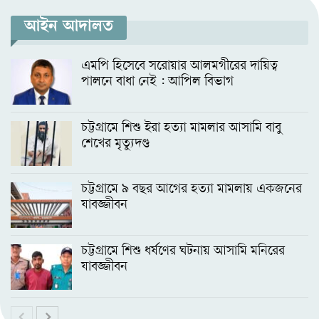
আইন আদালত
এমপি​ হিসেবে সরোয়ার আলমগীরের দায়িত্ব
পালনে বাধা নেই : আপিল বিভাগ
চট্টগ্রামে শিশু ইরা হত্যা মামলার আসামি বাবু
শেখের মৃত্যুদণ্ড
চট্টগ্রামে ৯ বছর আগের হত্যা মামলায় একজনের
যাবজ্জীবন
চট্টগ্রামে শিশু ধর্ষণের ঘটনায় আসামি মনিরের
যাবজ্জীবন