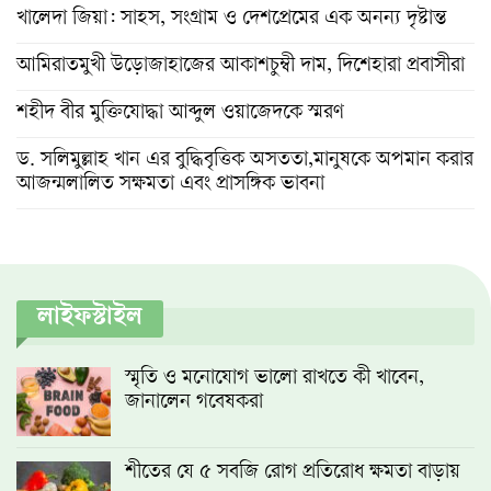
খালেদা জিয়া: সাহস, সংগ্রাম ও দেশপ্রেমের এক অনন্য দৃষ্টান্ত
আমিরাতমুখী উড়োজাহাজের আকাশচুম্বী দাম, দিশেহারা প্রবাসীরা
শহীদ বীর মুক্তিযোদ্ধা আব্দুল ওয়াজেদকে স্মরণ
ড. সলিমুল্লাহ খান এর বুদ্ধিবৃত্তিক অসততা,মানুষকে অপমান করার
আজন্মলালিত সক্ষমতা এবং প্রাসঙ্গিক ভাবনা
লাইফস্টাইল
স্মৃতি ও মনোযোগ ভালো রাখতে কী খাবেন,
জানালেন গবেষকরা
শীতের যে ৫ সবজি রোগ প্রতিরোধ ক্ষমতা বাড়ায়