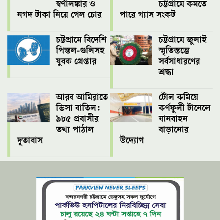
স্বর্ণালঙ্কার ও
চট্টগ্রামে কমতে
নগদ টাকা নিয়ে গেল চোর
পারে গ্যাস সংকট
চট্টগ্রামে বিদেশি
চট্টগ্রামে জুলাই
পিস্তল-গুলিসহ
স্মৃতিস্তম্ভে
যুবক গ্রেপ্তার
সর্বসাধারণের
শ্রদ্ধা
আরব আমিরাতে
টোল কমিয়ে
ভিসা বাতিল:
কর্ণফুলী টানেলে
৯৮৫ প্রবাসীর
যানবাহন
তথ্য পাঠাল
বাড়ানোর
দূতাবাস
উদ্যোগ