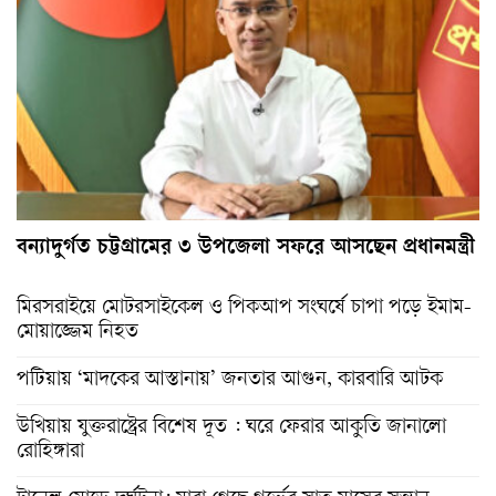
বন্যাদুর্গত চট্টগ্রামের ৩ উপজেলা সফরে আসছেন প্রধানমন্ত্রী
মিরসরাইয়ে মোটরসাইকেল ও পিকআপ সংঘর্ষে চাপা পড়ে ইমাম-
মোয়াজ্জেম নিহত
পটিয়ায় ‘মাদকের আস্তানায়’ জনতার আগুন, কারবারি আটক
উখিয়ায় যুক্তরাষ্ট্রের বিশেষ দূত : ঘরে ফেরার আকুতি জানালো
রোহিঙ্গারা