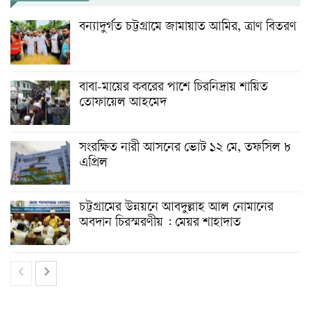
বন্যাদুর্গত চট্টগ্রামে জামায়াত আমির, ত্রাণ বিতরণ
বাবা-মায়ের কবরের পাশে চিরনিদ্রায় শায়িত
তোফায়েল আহমেদ
সংরক্ষিত নারী আসনের ভোট ১২ মে, তফসিল ৮
এপ্রিল
চট্টগ্রামের উন্নয়নে আবদুল্লাহ আল নোমানের
অবদান চিরস্মরণীয় : মেয়র শাহাদাত