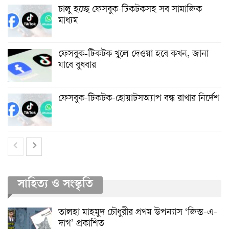
চালু হচ্ছে ফেসবুক-টিকটকসহ সব সামাজিক
মাধ্যম
ফেসবুক-টিকটক খুলে দেওয়া হবে কখন, জানা
যাবে বুধবার
ফেসবুক-টিকটক-হোয়াটসঅ্যাপ বন্ধ রাখার নির্দেশ
সাহিত্য ও সংস্কৃতি
তালহা মাহমুদ চৌধুরীর প্রথম উপন্যাস ‘জিস্ত-এ-
দাগ’ প্রকাশিত