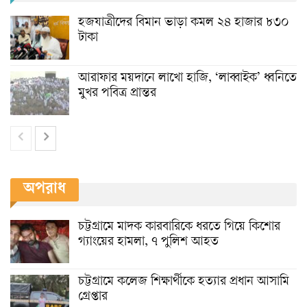
হজযাত্রীদের বিমান ভাড়া কমল ২৪ হাজার ৮৩০
টাকা
আরাফার ময়দানে লাখো হাজি, ‘লাব্বাইক’ ধ্বনিতে
মুখর পবিত্র প্রান্তর
অপরাধ
চট্টগ্রামে মাদক কারবারিকে ধরতে গিয়ে কিশোর
গ্যাংয়ের হামলা, ৭ পুলিশ আহত
চট্টগ্রামে কলেজ শিক্ষার্থীকে হত্যার প্রধান আসামি
গ্রেপ্তার