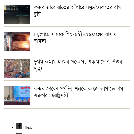
কক্সবাজারে রাতের আঁধারে সমুদ্রসৈকতের বালু
চুরি
চট্টগ্রামে সাবেক শিক্ষামন্ত্রী নওফেলের বাসায়
হামলা
দুর্গম রুমায় হামের প্রকোপ, এক মাসে ৭ শিশুর
মৃত্যু
কক্সবাজারের পর্যটন শিল্পকে কাজে লাগাতে চায়
সরকার: স্বরাষ্ট্রমন্ত্রী
Likes