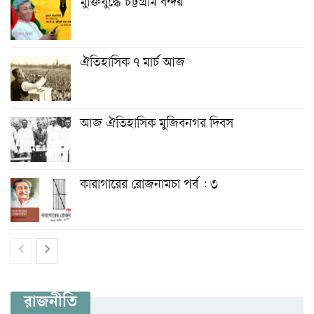
মুক্তিযুদ্ধে চট্টগ্রাম বন্দর
ঐতিহাসিক ৭ মার্চ আজ
আজ ঐতিহাসিক মুজিবনগর দিবস
কারাগারের রোজনামচা পর্ব : ৩
রাজনীতি