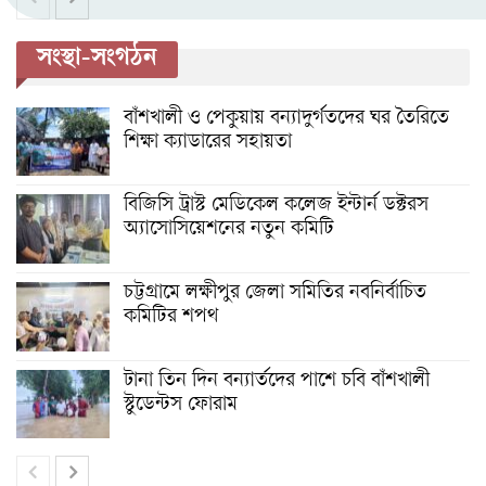
সংস্থা-সংগঠন
বাঁশখালী ও পেকুয়ায় বন্যাদুর্গতদের ঘর তৈরিতে
শিক্ষা ক্যাডারের সহায়তা
বিজিসি ট্রাস্ট মেডিকেল কলেজ ইন্টার্ন ডক্টরস
অ্যাসোসিয়েশনের নতুন কমিটি
চট্টগ্রামে লক্ষীপুর জেলা সমিতির নবনির্বাচিত
কমিটির শপথ
টানা তিন দিন বন্যার্তদের পাশে চবি বাঁশখালী
স্টুডেন্টস ফোরাম