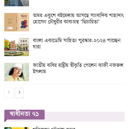
অমর একুশে বইমেলায় আসছে সাংবাদিক শাহাদাৎ
হোসেন চৌধুরীর কাব্যগ্রন্থ ‘দ্বিচারিতা’
বাংলা একাডেমি সাহিত্য পুরস্কার-২০২৪ পাচ্ছেন
যারা
জাতীয় কবির রাষ্ট্রীয় স্বীকৃতি পেলেন কাজী নজরুল
ইসলাম
স্বাধীনতা ৭১