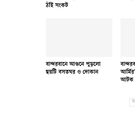
ঠাঁই সংকট
বান্দরবানে আগুনে পুড়লো
বান্দর
ছয়টি বসতঘর ও দোকান
আর্মির
আটক
আ