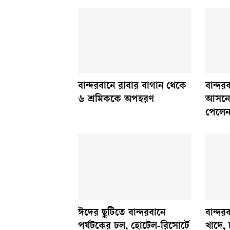
বান্দরবানে রাবার বাগান থেকে
বান্দর
৬ শ্রমিককে অপহরণ
আসনে
পেলেন
ঈদের ছুটিতে বান্দরবানে
বান্দর
পর্যটকের ঢল, হোটেল-রিসোর্টে
খাদে,