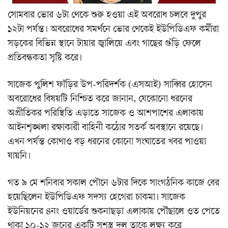
সোমবার ভোর ৬টা থেকে শুরু হওয়া এই অবরোধ চলবে দুপুর
১২টা পর্যন্ত। অবরোধের সমর্থনে ভোর থেকেই ইউপিডিএফ কর্মীরা
সড়কের বিভিন্ন স্থানে টায়ার জ্বালিয়ে এবং গাছের গুঁড়ি ফেলে
প্রতিবন্ধকতা সৃষ্টি করে।
সাজেক পুলিশ ফাঁড়ির উপ-পরিদর্শক (এসআই) সাব্বির হোসেন
অবরোধের বিষয়টি নিশ্চিত করে জানান, যেকোনো ধরনের
অপ্রীতিকর পরিস্থিতি এড়াতে সাজেক ও আশপাশের এলাকায়
আইনশৃঙ্খলা রক্ষাকারী বাহিনী কঠোর সতর্ক অবস্থানে রয়েছে।
এখন পর্যন্ত কোথাও বড় ধরনের কোনো সংঘাতের খবর পাওয়া
যায়নি।
গত ৯ মে শনিবার সকাল পৌনে ৬টার দিকে সাংগঠনিক কাজে বের
হয়েছিলেন ইউপিডিএফ সদস্য হেগেরা চাকমা। সাজেক
ইউনিয়নের ৪নং ওয়ার্ডের শুকনাছড়া এলাকায় পৌঁছালে ওত পেতে
থাকা ১০-১২ জনের একটি সশস্ত্র দল তাকে লক্ষ্য করে