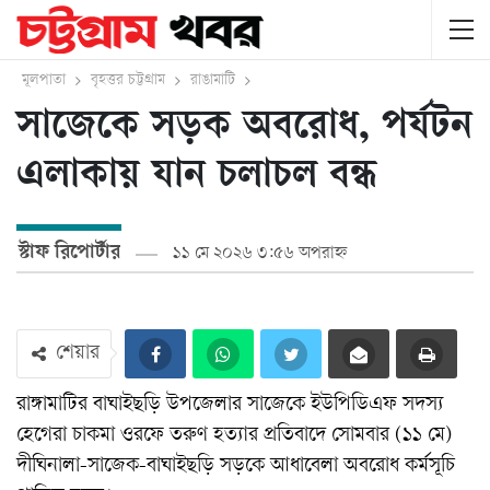
মূলপাতা
বৃহত্তর চট্টগ্রাম
রাঙামাটি
সাজেকে সড়ক অবরোধ, পর্যটন
এলাকায় যান চলাচল বন্ধ
স্টাফ রিপোর্টার
১১ মে ২০২৬ ৩:৫৬ অপরাহ্ন
শেয়ার
রাঙ্গামাটির বাঘাইছড়ি উপজেলার সাজেকে ইউপিডিএফ সদস্য
হেগেরা চাকমা ওরফে তরুণ হত্যার প্রতিবাদে সোমবার (১১ মে)
দীঘিনালা-সাজেক-বাঘাইছড়ি সড়কে আধাবেলা অবরোধ কর্মসূচি