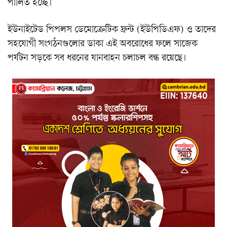
পালিত হচ্ছে।
ইউনাইটেড পিপলস ডেমোক্রেটিক ফ্রন্ট (ইউপিডিএফ) ও তাদের
সহযোগী সংগঠনগুলোর ডাকা এই অবরোধের ফলে সাজেক
পর্যটন সড়কে সব ধরনের যানবাহন চলাচল বন্ধ রয়েছে।