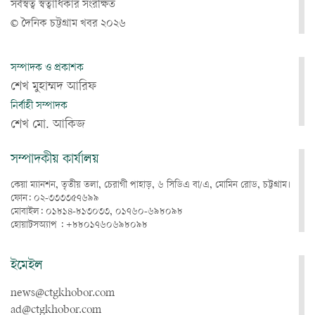
সর্বস্বত্ব স্বত্বাধিকার সংরক্ষিত
© দৈনিক চট্টগ্রাম খবর ২০২৬
সম্পাদক ও প্রকাশক
শেখ মুহাম্মদ আরিফ
নির্বাহী সম্পাদক
শেখ মো. আকিজ
সম্পাদকীয় কার্যালয়
কেয়া ম্যানশন, তৃতীয় তলা, চেরাগী পাহাড়, ৬ সিডিএ বা/এ, মোমিন রোড, চট্টগ্রাম।
ফোন: ০২-৩৩৩৩৫৭৬৯৯
মোবাইল: ০১৮১৪-৮১৩০৩৩, ০১৭৬০-৬৯৮০৯৮
হোয়াটসঅ্যাপ : +৮৮০১৭৬০৬৯৮০৯৮
ইমেইল
news@ctgkhobor.com
ad@ctgkhobor.com