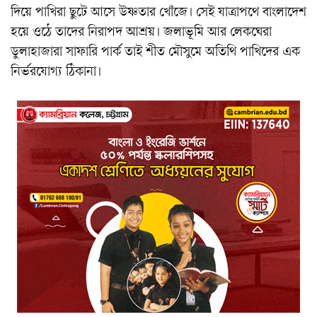
দিয়ে পাখিরা ছুটে আসে উষ্ণতার খোঁজে। সেই যাত্রাপথে বাংলাদেশ
হয়ে ওঠে তাদের নিরাপদ আশ্রয়। জলাভূমি আর লেকঘেরা
ডুলাহাজারা সাফারি পার্ক তাই শীত মৌসুমে অতিথি পাখিদের এক
নির্ভরযোগ্য ঠিকানা।