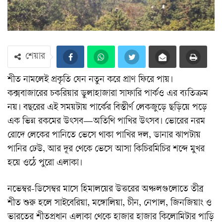
শেয়ার
শীত নামলেই প্রকৃতি যেন নতুন করে প্রাণ ফিরে পায়।
কক্সবাজারের চকরিয়ার ডুলাহাজারা সাফারি পার্কও এর ব্যতিক্রম
নয়। বছরের এই সময়টায় পার্কের বিস্তীর্ণ লেকজুড়ে ছড়িয়ে পড়ে
এক ভিন্ন রকমের উৎসব—অতিথি পাখির উৎসব। ভোরের নরম
রোদে লেকের পানিতে ভেসে থাকা পাখির দল, ডানার ঝাপটায়
পানির ঢেউ, আর দূর থেকে ভেসে আসা কিচিরমিচির শব্দে মুখর
হয়ে ওঠে পুরো এলাকা।
নভেম্বর-ডিসেম্বর মাসে হিমালয়ের উত্তরের অঞ্চলগুলোতে তীব্র
শীত শুরু হলে সাইবেরিয়া, মঙ্গোলিয়া, চীন, নেপাল, জিনজিয়াং ও
ভারতের শীতপ্রধান এলাকা থেকে হাজার হাজার কিলোমিটার পাড়ি