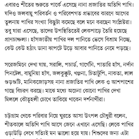
এবারও শীতের শুরুতে পার্কে এসেছে নানা প্রজাতির অতিথি পাখি।
যদিও জলবায়ু পরিবর্তন ও পরিবেশগত প্রভাবের কারণে আগের
তুলনায় পাখির সংখ্যা কিছুটা কমেছে বলে মনে করছেন সংশ্লিষ্টরা।
তবু যারা এসেছে, তাদের উপস্থিতিতেই লেকপাড়ে তৈরি হয়েছে
প্রাণচাঞ্চল্য। হাঁসজাতীয় পাখির দল পানিতে ভেসে বিশ্রাম নিচ্ছে,
কেউ কেউ হঠাৎ ডানা ঝাপটে উড়ে আবার পানিতে নেমে পড়ছে।
সরেজমিনে দেখা যায়, সরালি, পচার্ড, গার্গেনি, পাতারি হাঁস, নর্দান
পিনটেল, বামুনিয়া হাঁস, জলকুক্কুট, খঞ্জনা, চিতাটুপি, নাকতা, লাল
গুড়গুটি, মানিকজোড়সহ নানা প্রজাতির পাখি লেক ও আশপাশের
গাছে বিচরণ করছে। মাঝে মধ্যে অচেনা কোনো পাখির দেখা
মিললে কৌতূহলী চোখে তাকিয়ে থাকেন দর্শনার্থীরা।
চট্টগ্রাম থেকে পরিবার নিয়ে ঘুরতে আসা উৎপল চৌধুরী বলেন,
শীতকালে অতিথি পাখি আসে জেনে এখানে এসেছি। লেকে পাখির
ওড়াউড়ি দেখে সত্যিই মন ভালো হয়ে যায়। শিশুদের জন্য এটা