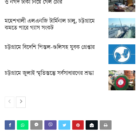
ও নগদ টাকা নিয়ে গেল চোর
মহেশখালী এলএনজি টার্মিনাল চালু, চট্টগ্রামে
কমতে পারে গ্যাস সংকট
চট্টগ্রামে বিদেশি পিস্তল-গুলিসহ যুবক গ্রেপ্তার
চট্টগ্রামে জুলাই স্মৃতিস্তম্ভে সর্বসাধারণের শ্রদ্ধা