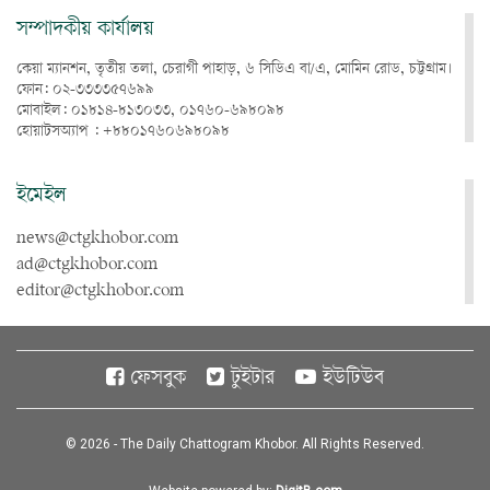
সম্পাদকীয় কার্যালয়
কেয়া ম্যানশন, তৃতীয় তলা, চেরাগী পাহাড়, ৬ সিডিএ বা/এ, মোমিন রোড, চট্টগ্রাম।
ফোন: ০২-৩৩৩৩৫৭৬৯৯
মোবাইল: ০১৮১৪-৮১৩০৩৩, ০১৭৬০-৬৯৮০৯৮
হোয়াটসঅ্যাপ : +৮৮০১৭৬০৬৯৮০৯৮
ইমেইল
news@ctgkhobor.com
ad@ctgkhobor.com
editor@ctgkhobor.com
ফেসবুক
টুইটার
ইউটিউব
© 2026 - The Daily Chattogram Khobor. All Rights Reserved.