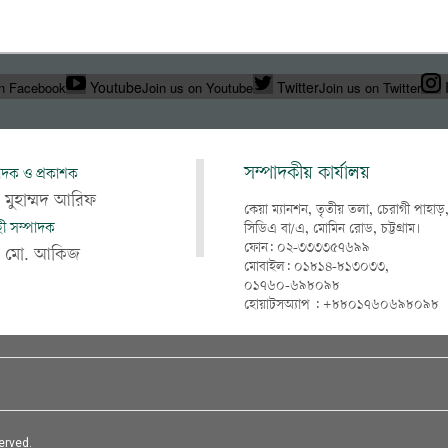
Youtube
Twitter
on Facebook
Join us on Youtube
Join us on Twitter
সম্পাদকীয় কার্যালয়
াদক ও প্রকাশক
 মুহাম্মদ আরিফ
কেয়া ম্যানশন, তৃতীয় তলা, চেরাগী পাহাড়
াহী সম্পাদক
সিডিএ বা/এ, মোমিন রোড, চট্টগ্রাম।
ফোন: ০২-৩৩৩৩৫৭৬৯৯
খ মো. আকিজ
মোবাইল: ০১৮১৪-৮১৩০৩৩,
০১৭৬০-৬৯৮০৯৮
হোয়াটসঅ্যাপ : +৮৮০১৭৬০৬৯৮০৯৮
erved.