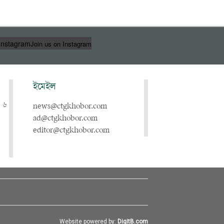
Instagram
Join us on Instagram
ইমেইল
, ৬
news@ctgkhobor.com
ad@ctgkhobor.com
editor@ctgkhobor.com
Website powered by:
DigitB.com