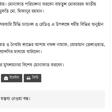
৫টায়। মোনাজাত পরিচালনা করবেন বায়তুল মোকাররম জাতীয়
ুফতি মো. মিজানুর রহমান।
ারি টিভি চ্যানেল ও রেডিও এ উপলক্ষে ধর্মীয় বিভিন্ন অনুষ্ঠান
হর রহমত ও নৈকট্য লাভের আশায় নফল নামাজ, কোরআন তেলাওয়াত,
দেগির মাধ্যমে কাটাবেন।
া করে মুসলমানরা বিশেষ মোনাজাত করবেন।
ইমেইল
প্রিন্ট
মন্তব্য নেওয়া বন্ধ।