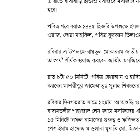
এ রাতে বাসাবাড়ি ছাড়াও মসজিদে মসজিদে ন
হবে।
পবিত্র শবে বরাত ১৪৪৫ হিজরি উপলক্ষে ইস
ওয়াজ, দোয়া মাহফিল, পবিত্র কুরআন তিলাওয়
রবিবার এ উপলক্ষে বায়তুল মোকাররম জাতীয় ম
তাৎপর্য’ শীর্ষক ওয়াজ করবেন জাতীয় মসজিদ
রাত ৮টা ৫০ মিনিটে ‘পবিত্র কোরআন ও হাদি
করবেন মাদারীপুর জামেআতুছ সুন্নাহ শিবচরে
রবিবার দিনগতরাত সাড়ে ১২টায় ‘আত্মশুদ্ধি ও
বাদামতলীর শাহাজাদ লেন জামে মসজিদের খত
১৫ মিনিটে ‘নফল নামাজের গুরুত্ব ও ফজিল
পেশ ইমাম হাফেজ মাওলানা মুফতি মো. মিজান