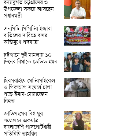
বন্যাদুর্গত চট্টগ্রামের ৩
উপজেলা সফরে আসছেন
প্রধানমন্ত্রী
এনসিটি-সিসিটির ইজারা
বাতিলের দাবিতে বন্দর
অভিমুখে পদযাত্রা
চট্টগ্রামে দুই মামলায় ১০
দিনের রিমান্ডে ডেভিড ইমন
মিরসরাইয়ে মোটরসাইকেল
ও পিকআপ সংঘর্ষে চাপা
পড়ে ইমাম-মোয়াজ্জেম
নিহত
জাতিসংঘের বিশ্ব যুব
সম্মেলনে একমাত্র
বাংলাদেশি পাসপোর্টধারী
প্রতিনিধি তামরিন