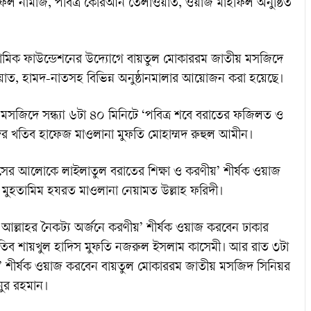
ফল নামাজ, পবিত্র কোরআন তেলাওয়াত, ওয়াজ মাহফিল অনুষ্ঠিত
লামিক ফাউন্ডেশনের উদ্যোগে বায়তুল মোকাররম জাতীয় মসজিদে
াত, হামদ-নাতসহ বিভিন্ন অনুষ্ঠানমালার আয়োজন করা হয়েছে।
সজিদে সন্ধ্যা ৬টা ৪০ মিনিটে ‘পবিত্র শবে বরাতের ফজিলত ও
ের খতিব হাফেজ মাওলানা মুফতি মোহাম্মদ রুহুল আমীন।
সের আলোকে লাইলাতুল বরাতের শিক্ষা ও করণীয়’ শীর্ষক ওয়াজ
র মুহতামিম হযরত মাওলানা নেয়ামত উল্লাহ ফরিদী।
 আল্লাহর নৈকট্য অর্জনে করণীয়’ শীর্ষক ওয়াজ করবেন ঢাকার
িব শায়খুল হাদিস মুফতি নজরুল ইসলাম কাসেমী। আর রাত ৩টা
ত’ শীর্ষক ওয়াজ করবেন বায়তুল মোকাররম জাতীয় মসজিদ সিনিয়র
ুর রহমান।