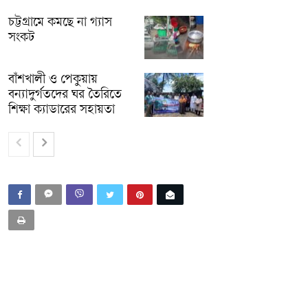
চট্টগ্রামে কমছে না গ্যাস
সংকট
বাঁশখালী ও পেকুয়ায়
বন্যাদুর্গতদের ঘর তৈরিতে
শিক্ষা ক্যাডারের সহায়তা