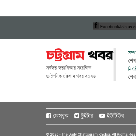
Facebook
Join us 
সম্প
শেখ
সর্বস্বত্ব স্বত্বাধিকার সংরক্ষিত
নির্ব
© দৈনিক চট্টগ্রাম খবর ২০২৬
শে
ফেসবুক
টুইটার
ইউটিউব
© 2026 - The Daily Chattogram Khobor. All Rights Res