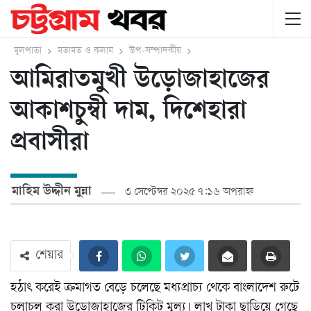
মূলপাতা
মতামত ও কলাম
উপ-সম্পাদকীয়
আমিরাতমুখী উড়োজাহাজের
আকাশচুম্বী দাম, দিশেহারা
প্রবাসীরা
মাহিম উদ্দীন মুন্না
৩ সেপ্টেম্বর ২০২৫ ৭:১৬ অপরাহ্ন
শেয়ার
হঠাৎ করেই ক্রমাগত বেড়ে চলেছে মধ্যপ্রাচ্য থেকে বাংলাদেশ রুটে
চলাচল করা উড়োজাহাজের টিকিট মূল্য। লাখ টাকা ছাড়িয়ে গেছে