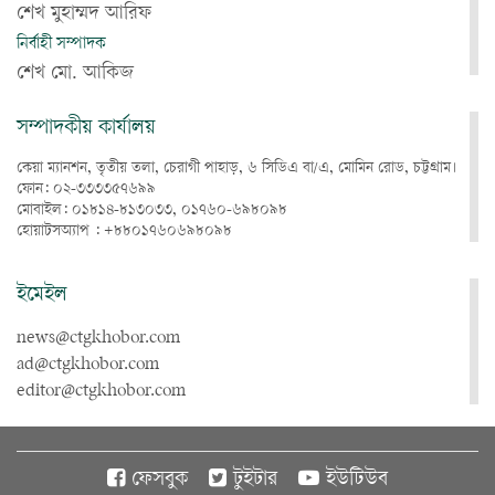
শেখ মুহাম্মদ আরিফ
নির্বাহী সম্পাদক
শেখ মো. আকিজ
সম্পাদকীয় কার্যালয়
কেয়া ম্যানশন, তৃতীয় তলা, চেরাগী পাহাড়, ৬ সিডিএ বা/এ, মোমিন রোড, চট্টগ্রাম।
ফোন: ০২-৩৩৩৩৫৭৬৯৯
মোবাইল: ০১৮১৪-৮১৩০৩৩, ০১৭৬০-৬৯৮০৯৮
হোয়াটসঅ্যাপ : +৮৮০১৭৬০৬৯৮০৯৮
ইমেইল
news@ctgkhobor.com
ad@ctgkhobor.com
editor@ctgkhobor.com
ফেসবুক
টুইটার
ইউটিউব