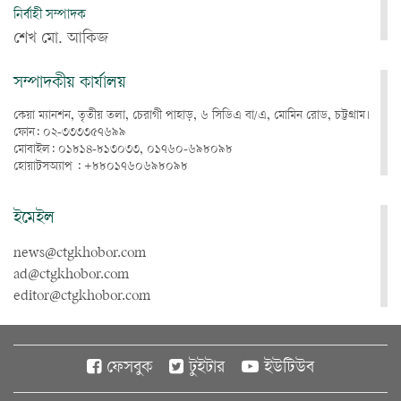
নির্বাহী সম্পাদক
শেখ মো. আকিজ
সম্পাদকীয় কার্যালয়
কেয়া ম্যানশন, তৃতীয় তলা, চেরাগী পাহাড়, ৬ সিডিএ বা/এ, মোমিন রোড, চট্টগ্রাম।
ফোন: ০২-৩৩৩৩৫৭৬৯৯
মোবাইল: ০১৮১৪-৮১৩০৩৩, ০১৭৬০-৬৯৮০৯৮
হোয়াটসঅ্যাপ : +৮৮০১৭৬০৬৯৮০৯৮
ইমেইল
news@ctgkhobor.com
ad@ctgkhobor.com
editor@ctgkhobor.com
ফেসবুক
টুইটার
ইউটিউব