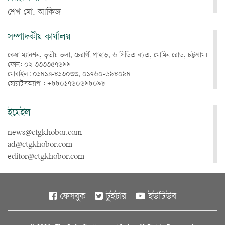
শেখ মো. আকিজ
সম্পাদকীয় কার্যালয়
কেয়া ম্যানশন, তৃতীয় তলা, চেরাগী পাহাড়, ৬ সিডিএ বা/এ, মোমিন রোড, চট্টগ্রাম।
ফোন: ০২-৩৩৩৩৫৭৬৯৯
মোবাইল: ০১৮১৪-৮১৩০৩৩, ০১৭৬০-৬৯৮০৯৮
হোয়াটসঅ্যাপ : +৮৮০১৭৬০৬৯৮০৯৮
ইমেইল
news@ctgkhobor.com
ad@ctgkhobor.com
editor@ctgkhobor.com
ফেসবুক
টুইটার
ইউটিউব