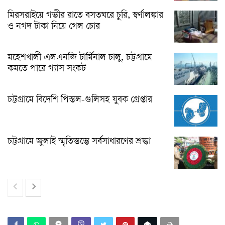
মিরসরাইয়ে গভীর রাতে বসতঘরে চুরি, স্বর্ণালঙ্কার
ও নগদ টাকা নিয়ে গেল চোর
মহেশখালী এলএনজি টার্মিনাল চালু, চট্টগ্রামে
কমতে পারে গ্যাস সংকট
চট্টগ্রামে বিদেশি পিস্তল-গুলিসহ যুবক গ্রেপ্তার
চট্টগ্রামে জুলাই স্মৃতিস্তম্ভে সর্বসাধারণের শ্রদ্ধা