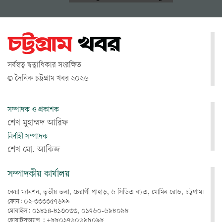
সর্বস্বত্ব স্বত্বাধিকার সংরক্ষিত
© দৈনিক চট্টগ্রাম খবর ২০২৬
সম্পাদক ও প্রকাশক
শেখ মুহাম্মদ আরিফ
নির্বাহী সম্পাদক
শেখ মো. আকিজ
সম্পাদকীয় কার্যালয়
কেয়া ম্যানশন, তৃতীয় তলা, চেরাগী পাহাড়, ৬ সিডিএ বা/এ, মোমিন রোড, চট্টগ্রাম।
ফোন: ০২-৩৩৩৩৫৭৬৯৯
মোবাইল: ০১৮১৪-৮১৩০৩৩, ০১৭৬০-৬৯৮০৯৮
হোয়াটসঅ্যাপ : +৮৮০১৭৬০৬৯৮০৯৮