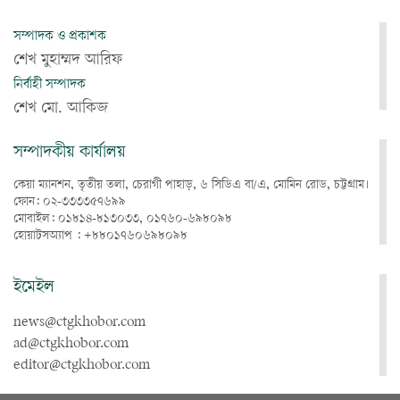
সম্পাদক ও প্রকাশক
শেখ মুহাম্মদ আরিফ
নির্বাহী সম্পাদক
শেখ মো. আকিজ
সম্পাদকীয় কার্যালয়
কেয়া ম্যানশন, তৃতীয় তলা, চেরাগী পাহাড়, ৬ সিডিএ বা/এ, মোমিন রোড, চট্টগ্রাম।
ফোন: ০২-৩৩৩৩৫৭৬৯৯
মোবাইল: ০১৮১৪-৮১৩০৩৩, ০১৭৬০-৬৯৮০৯৮
হোয়াটসঅ্যাপ : +৮৮০১৭৬০৬৯৮০৯৮
ইমেইল
news@ctgkhobor.com
ad@ctgkhobor.com
editor@ctgkhobor.com