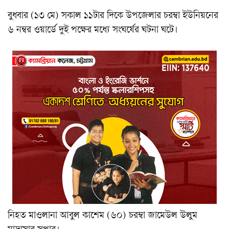
বুধবার (১৩ মে) সকাল ১১টার দিকে উপজেলার চরম্বা ইউনিয়নের
৬ নম্বর ওয়ার্ডে দুই পক্ষের মধ্যে সংঘর্ষের ঘটনা ঘটে।
নিহত মাওলানা আবুল কাশেম (৬০) চরম্বা জামেউল উলুম