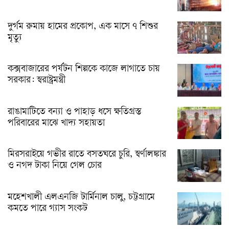
দুর্গম রুমায় হামের প্রকোপ, এক মাসে ৭ শিশুর
মৃত্যু
কক্সবাজারের পর্যটন শিল্পকে কাজে লাগাতে চায়
সরকার: স্বরাষ্ট্রমন্ত্রী
রাঙামাটিতে বন্যা ও পাহাড় ধসে ক্ষতিগ্রস্ত
পরিবারের মাঝে খাদ্য সহায়তা
মিরসরাইয়ে গভীর রাতে বসতঘরে চুরি, স্বর্ণালঙ্কার
ও নগদ টাকা নিয়ে গেল চোর
মহেশখালী এলএনজি টার্মিনাল চালু, চট্টগ্রামে
কমতে পারে গ্যাস সংকট