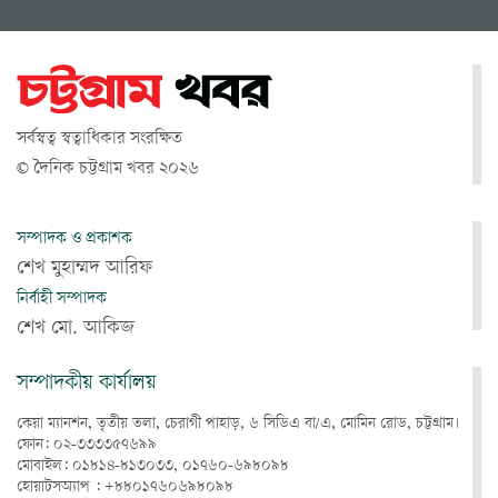
সর্বস্বত্ব স্বত্বাধিকার সংরক্ষিত
© দৈনিক চট্টগ্রাম খবর ২০২৬
সম্পাদক ও প্রকাশক
শেখ মুহাম্মদ আরিফ
নির্বাহী সম্পাদক
শেখ মো. আকিজ
সম্পাদকীয় কার্যালয়
কেয়া ম্যানশন, তৃতীয় তলা, চেরাগী পাহাড়, ৬ সিডিএ বা/এ, মোমিন রোড, চট্টগ্রাম।
ফোন: ০২-৩৩৩৩৫৭৬৯৯
মোবাইল: ০১৮১৪-৮১৩০৩৩, ০১৭৬০-৬৯৮০৯৮
হোয়াটসঅ্যাপ : +৮৮০১৭৬০৬৯৮০৯৮