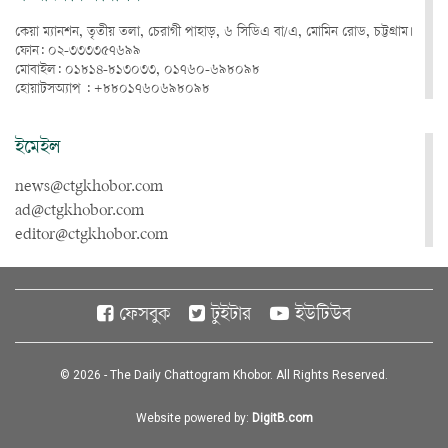
কেয়া ম্যানশন, তৃতীয় তলা, চেরাগী পাহাড়, ৬ সিডিএ বা/এ, মোমিন রোড, চট্টগ্রাম।
ফোন: ০২-৩৩৩৩৫৭৬৯৯
মোবাইল: ০১৮১৪-৮১৩০৩৩, ০১৭৬০-৬৯৮০৯৮
হোয়াটসঅ্যাপ : +৮৮০১৭৬০৬৯৮০৯৮
ইমেইল
news@ctgkhobor.com
ad@ctgkhobor.com
editor@ctgkhobor.com
ফেসবুক
টুইটার
ইউটিউব
© 2026 - The Daily Chattogram Khobor. All Rights Reserved.
Website powered by:
DigitB.com