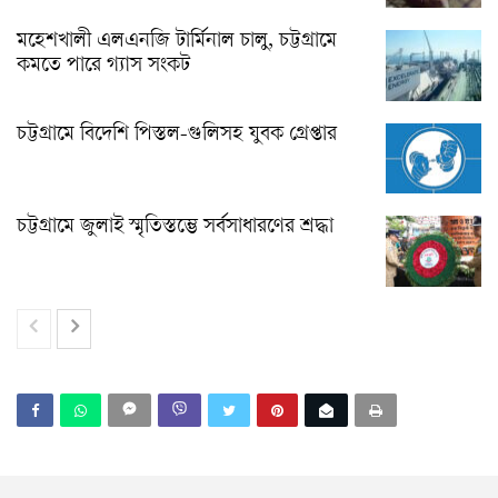
মহেশখালী এলএনজি টার্মিনাল চালু, চট্টগ্রামে
কমতে পারে গ্যাস সংকট
চট্টগ্রামে বিদেশি পিস্তল-গুলিসহ যুবক গ্রেপ্তার
চট্টগ্রামে জুলাই স্মৃতিস্তম্ভে সর্বসাধারণের শ্রদ্ধা