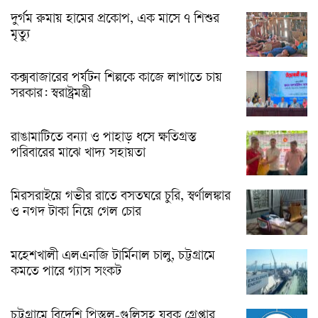
দুর্গম রুমায় হামের প্রকোপ, এক মাসে ৭ শিশুর
মৃত্যু
কক্সবাজারের পর্যটন শিল্পকে কাজে লাগাতে চায়
সরকার: স্বরাষ্ট্রমন্ত্রী
রাঙামাটিতে বন্যা ও পাহাড় ধসে ক্ষতিগ্রস্ত
পরিবারের মাঝে খাদ্য সহায়তা
মিরসরাইয়ে গভীর রাতে বসতঘরে চুরি, স্বর্ণালঙ্কার
ও নগদ টাকা নিয়ে গেল চোর
মহেশখালী এলএনজি টার্মিনাল চালু, চট্টগ্রামে
কমতে পারে গ্যাস সংকট
চট্টগ্রামে বিদেশি পিস্তল-গুলিসহ যুবক গ্রেপ্তার