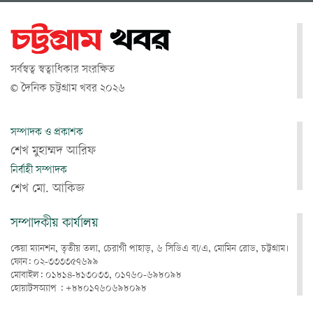
সর্বস্বত্ব স্বত্বাধিকার সংরক্ষিত
© দৈনিক চট্টগ্রাম খবর ২০২৬
সম্পাদক ও প্রকাশক
শেখ মুহাম্মদ আরিফ
নির্বাহী সম্পাদক
শেখ মো. আকিজ
সম্পাদকীয় কার্যালয়
কেয়া ম্যানশন, তৃতীয় তলা, চেরাগী পাহাড়, ৬ সিডিএ বা/এ, মোমিন রোড, চট্টগ্রাম।
ফোন: ০২-৩৩৩৩৫৭৬৯৯
মোবাইল: ০১৮১৪-৮১৩০৩৩, ০১৭৬০-৬৯৮০৯৮
হোয়াটসঅ্যাপ : +৮৮০১৭৬০৬৯৮০৯৮