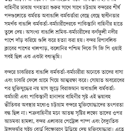
উঠে আসে। অপারেশন সার্চলাইটের নামে পাকিস্তানী হানাদার
বাহিনীর ঢাকায় গণহত্যা শুরুর সাথে সাথে চট্টগ্রাম বন্দরের শীর্ষ
পদগুলোতে কর্মরত অবাঙালি কর্মকর্তারা বেছে বেছে স্বাধীনতার
সমর্থক বাঙালি কর্মকর্তা-কর্মচারীদেরকে পাকিস্তানি বাহিনীর হাতে
তুলে দেয়। অসংখ্য বাঙালি শ্রমিক-কর্মচারীদের কর্ণফুলী নদীর
পাশে দাঁড় করিয়ে গুলি করে হত্যা করা হয়। বন্দর রিপাবলিক
ক্লাবের পাশের খালপাড়, কলোনির পশ্চিম দিকে সি জি পি ওয়াই
সবই ছিল এক একটা বধ্যভূমি।
বন্দরে চাকরিরত বাঙালি কর্মকর্তা-কর্মচারীরা অনেকে তাদের বাসা
এবং চাকরি ফেলে গ্রামে গিয়ে আত্মরক্ষা করে। সোয়াত অবরোধের
পর মুক্তিযুদ্ধের নয় মাস জুড়ে বিরাজমান অবাঙালি কর্মকর্তা-
কর্মচারী এবং পাকিস্তানী হানাদার বাহিনীর সৃষ্ট এই ভয়াবহ
ভীতিকর অবস্থার মধ্যেও চট্টগ্রাম বন্দরে মুক্তিযোদ্ধাদের তৎপরতা
বন্ধ ছিল না। শত্রুবাহিনীর মনে আতঙ্ক সৃষ্টির লক্ষ্যে তাদের ওপর
আচমকা হামলা, বন্দর এলাকার পেট্রোল পাম্প এবং বৈদ্যুতিক
ট্রান্সফর্মার সুইচ বোর্ড বিস্ফোরণে উড়িয়ে দেয় মুক্তিযোদ্ধারা। এতে