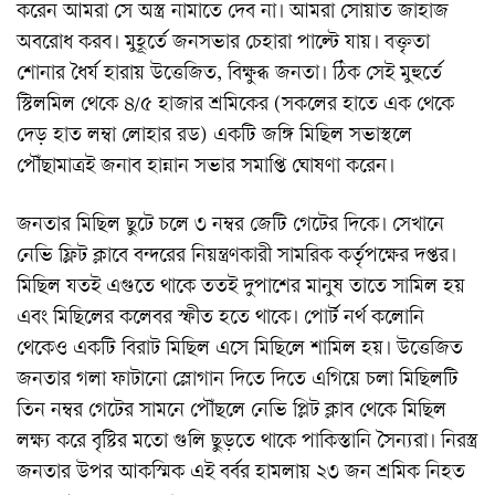
করেন আমরা সে অস্ত্র নামাতে দেব না। আমরা সোয়াত জাহাজ
অবরোধ করব। মুহূর্তে জনসভার চেহারা পাল্টে যায়। বক্তৃতা
শোনার ধৈর্য হারায় উত্তেজিত, বিক্ষুব্ধ জনতা। ঠিক সেই মুহুর্তে
স্টিলমিল থেকে ৪/৫ হাজার শ্রমিকের (সকলের হাতে এক থেকে
দেড় হাত লম্বা লোহার রড) একটি জঙ্গি মিছিল সভাস্থলে
পৌঁছামাত্রই জনাব হান্নান সভার সমাপ্তি ঘোষণা করেন।
জনতার মিছিল ছুটে চলে ৩ নম্বর জেটি গেটের দিকে। সেখানে
নেভি ফ্লিট ক্লাবে বন্দরের নিয়ন্ত্রণকারী সামরিক কর্তৃপক্ষের দপ্তর।
মিছিল যতই এগুতে থাকে ততই দুপাশের মানুষ তাতে সামিল হয়
এবং মিছিলের কলেবর স্ফীত হতে থাকে। পোর্ট নর্থ কলোনি
থেকেও একটি বিরাট মিছিল এসে মিছিলে শামিল হয়। উত্তেজিত
জনতার গলা ফাটানো স্লোগান দিতে দিতে এগিয়ে চলা মিছিলটি
তিন নম্বর গেটের সামনে পৌঁছলে নেভি প্লিট ক্লাব থেকে মিছিল
লক্ষ্য করে বৃষ্টির মতো গুলি ছুড়তে থাকে পাকিস্তানি সৈন্যরা। নিরস্ত্র
জনতার উপর আকস্মিক এই বর্বর হামলায় ২৩ জন শ্রমিক নিহত