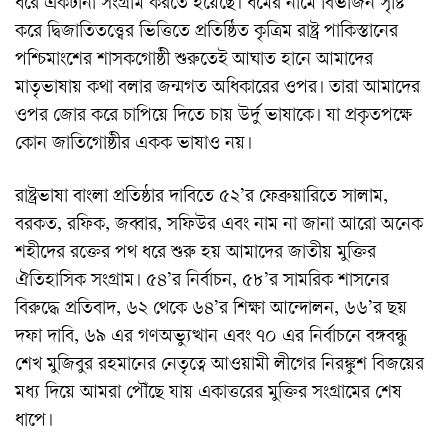
ধরে একটানা সংগ্রাম করতে হয়েছে। ধর্মের নামে বিভাজন সৃষ্টি
করে দ্বিজাতিতত্ত্বের ভিত্তিতে প্রতিষ্ঠিত কৃত্রিম রাষ্ট্র পাকিস্তানের
পশ্চিমাংশের শাসকগোষ্ঠী শুরুতেই আঘাত হানে আমাদের
মাতৃভাষায় কথা বলার জন্মগত অধিকারের ওপর। তারা আমাদের
ওপর জোর করে চাপিয়ে দিতে চায় উর্দু ভাষাকে। যা প্রকৃতপক্ষে
কোন জাতিগোষ্ঠীর একক ভাষাও নয়।
রাষ্ট্রভাষা বাংলা প্রতিষ্ঠার দাবিতে ৫২’র ফেব্রুয়ারিতে সালাম,
বরকত, রফিক, জব্বার, সফিউর এবং নাম না জানা আরো অনেক
শহীদের রক্তের পথ ধরে শুরু হয় আমাদের জাতীয় মুক্তির
ঐতিহাসিক সংগ্রাম। ৫৪’র নির্বাচন, ৫৮’র সামরিক শাসনের
বিরুদ্ধে প্রতিবাদ, ৬২ থেকে ৬৪’র শিক্ষা আন্দোলন, ৬৬’র ছয়
দফা দাবি, ৬৯ এর গণঅভ্যুত্থান এবং ৭০ এর নির্বাচনে বঙ্গবন্ধু
শেখ মুজিবুর রহমানের নেতৃত্বে আওয়ামী লীগের নিরঙ্কুশ বিজয়ের
মধ্য দিয়ে আমরা পৌঁছে যায় একাত্তরের মুক্তির সংগ্রামের শেষ
ধাপে।