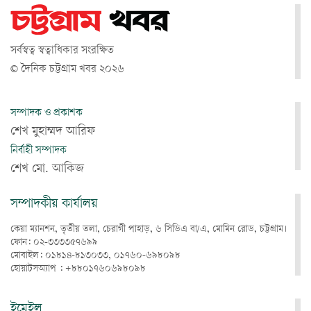
সর্বস্বত্ব স্বত্বাধিকার সংরক্ষিত
© দৈনিক চট্টগ্রাম খবর ২০২৬
সম্পাদক ও প্রকাশক
শেখ মুহাম্মদ আরিফ
নির্বাহী সম্পাদক
শেখ মো. আকিজ
সম্পাদকীয় কার্যালয়
কেয়া ম্যানশন, তৃতীয় তলা, চেরাগী পাহাড়, ৬ সিডিএ বা/এ, মোমিন রোড, চট্টগ্রাম।
ফোন: ০২-৩৩৩৩৫৭৬৯৯
মোবাইল: ০১৮১৪-৮১৩০৩৩, ০১৭৬০-৬৯৮০৯৮
হোয়াটসঅ্যাপ : +৮৮০১৭৬০৬৯৮০৯৮
ইমেইল