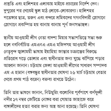
প্রস্তুতি এবং হালিশহর এলাকায় মাইকে প্রচারের নির্দেশ দেন।
দুপুরের পর থেকেই স্কুল মাঠ লোকে-লোকারণ্য। হালিশহর
পতেঙ্গার ছাত্র, তরুণ এবং বন্দরে শ্রমিকদের গগনবিদারী স্লোগানে
স্লোগানে প্রকম্পিত হয় কানায় কানায় পূর্ণ জনসভাস্থল।
স্থানীয় আওয়ামী লীগ নেতা বাদশা মিয়ার সভাপতিত্বে সভা শুরু
হলে নবনির্বাচিত এমএনএ এমএ মজিদসহ আওয়ামী লীগ
নেতৃবৃন্দ জ্বালাময়ী ভাষায় ইয়াহিয়া জান্তার চক্রান্তের বিরুদ্ধে
প্রতিরোধ গড়ে তোলার এবং স্বাধীনতার জন্য যুদ্ধে ঝাঁপিয়ে পড়ার
আহ্বান জানান। চট্টগ্রাম জেলা আওয়ামী লীগের সাধারণ সম্পাদক
এম এ হান্নান (বঙ্গবন্ধুর স্বাধীনতার ঘোষণা ২৬ মার্চ চট্টগ্রাম বেতার
থেকে প্রথম পাঠ করেন) বক্তব্য রাখতে উঠেন।
তিনি তার ভাষণে জানান, নিউমুরিং কলোনির পূর্বপাশে কর্ণফুলী
নদীর ১৭ নম্বর জেটিতে নোঙ্গর করা সোয়াত জাহাজে করে
বাঙ্গালীদের হত্যা করার জন্য অস্ত্র আনা হয়েছে। তিনি ঘোষণা