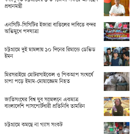
বন্যাদুর্গত চট্টগ্রামের ৩ উপজেলা সফরে আসছেন
প্রধানমন্ত্রী
এনসিটি-সিসিটির ইজারা বাতিলের দাবিতে বন্দর
অভিমুখে পদযাত্রা
চট্টগ্রামে দুই মামলায় ১০ দিনের রিমান্ডে ডেভিড
ইমন
মিরসরাইয়ে মোটরসাইকেল ও পিকআপ সংঘর্ষে
চাপা পড়ে ইমাম-মোয়াজ্জেম নিহত
জাতিসংঘের বিশ্ব যুব সম্মেলনে একমাত্র
বাংলাদেশি পাসপোর্টধারী প্রতিনিধি তামরিন
চট্টগ্রামে কমছে না গ্যাস সংকট