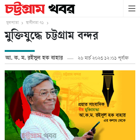
মূলপাতা
স্বাধীনতা ৭১
মুক্তিযুদ্ধে চট্টগ্রাম বন্দর
আ. ক. ম. রইসুল হক বাহার
২৬ মার্চ ২০২৩ ১২:০১ পূর্বাহ্ন