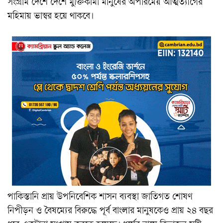
সংগ্রাম দেশে দেশে মুক্তিকামী মানুষের অপরিমেয় আত্মত্যাগের
মহিমায় ভাস্বর হয়ে থাকবে।
পাকিস্তানি প্রায় উপনিবেশিক শাসন ব্যবস্থা জাতিগত শোষণ
নিপীড়ন ও বৈষম্যের বিরুদ্ধে পূর্ব বাংলার মানুষকেও প্রায় ২৪ বছর